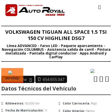
VOLKSWAGEN TIGUAN ALL SPACE 1.5 TSI
150 CV HIGHLINE DSG7
Línea ADVANCED - Faros LED - Paquete aparcamiento -
Navegación COLUMBUS - Asistencia salida de carril - Pintura
metalizada - Pantalla digital conductor · Apps Android y
CarPlay
vendido
654.655.047
Datos Técnicos del Vehículo
Kilómetros:
66.000 km
Color Carrocería:
Rojo
Fecha de Matriculación:
1/
Color Interior:
Negro