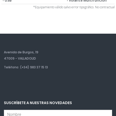
- USB
- Volante Multifunción
*Equipamiento válido salvo error tipográfico. No contractual
Avenida de Burgos, 19
47009 - VALLADOLID
Teléfono: (+34) 983 37 15 13
SUSCRÍBETE A NUESTRAS NOVEDADES