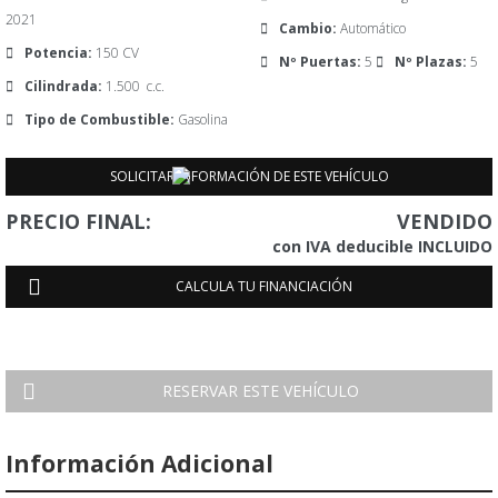
2021
Cambio:
Automático
Potencia:
150 CV
Nº Puertas:
5
Nº Plazas:
5
Cilindrada:
1.500 c.c.
Tipo de Combustible:
Gasolina
SOLICITAR INFORMACIÓN DE ESTE VEHÍCULO
Tu Nombre
Teléfono
Su correo electrónico
PRECIO FINAL:
VENDIDO
con IVA deducible INCLUIDO
Mensaje
CALCULA TU FINANCIACIÓN
RESERVAR ESTE VEHÍCULO
Información Adicional