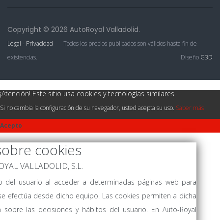
Copyright © 2026 AutoRoyal Valladolid.
Legal - Privacidad
Todos los precios publicados son válidos hasta fin de
existencias.
Diseño
G3D
¡Atención! Este sitio usa cookies y tecnologías similares.
Si no cambia la configuración de su navegador, usted acepta su uso.
Saber más
Acepto
sobre cookies
-ROYAL VALLADOLID, S.L.
vo del usuario al acceder a determinadas páginas web para
se efectúa desde dicho equipo. Las cookies permiten a dicha
 sobre las decisiones y hábitos del usuario. En Auto-Royal