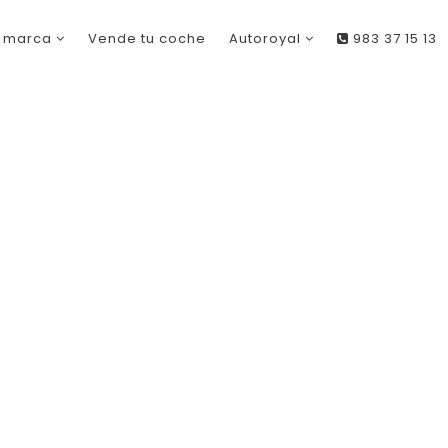
r marca
Vende tu coche
Autoroyal
983 37 15 13