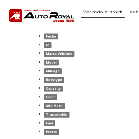
Ver todo el stock
Veh
Fecha
Id
Marca Vehículo
Model
Mileage
Bodytype
Capacity
Color
Año Matr.
Transmisión
Fuel
Precio