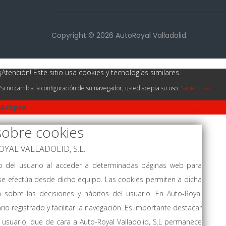
Copyright © 2026 AutoRoyal Valladolid.
¡Atención! Este sitio usa cookies y tecnologías similares.
Si no cambia la configuración de su navegador, usted acepta su uso.
Saber más
Acepto
sobre cookies
-ROYAL VALLADOLID, S.L.
vo del usuario al acceder a determinadas páginas web para
se efectúa desde dicho equipo. Las cookies permiten a dicha
 sobre las decisiones y hábitos del usuario. En Auto-Royal
ario registrado y facilitar la navegación. Es importante destacar
usuario, que de cara a Auto-Royal Valladolid, S.L permanece