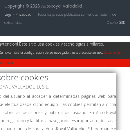
Copyright © 2026 AutoRoyal Valladolid.
Legal - Privacidad
Todos los precios publicados son válidos hasta fin de
existencias.
Diseño
G3D
¡Atención! Este sitio usa cookies y tecnologías similares.
Si no cambia la configuración de su navegador, usted acepta su uso.
Saber más
Acepto
sobre cookies
-ROYAL VALLADOLID, S.L.
vo del usuario al acceder a determinadas páginas web para
se efectúa desde dicho equipo. Las cookies permiten a dicha
 sobre las decisiones y hábitos del usuario. En Auto-Royal
ario registrado y facilitar la navegación. Es importante destacar
usuario, que de cara a Auto-Royal Valladolid, S.L permanece