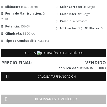
Kilómetros:
60.000 km
Color Carrocería:
Negro
Fecha de Matriculación:
6/
Color Interior:
Negro
2018
Cambio:
Automático
Potencia:
156 CV
Nº Puertas:
5
Nº Plazas:
5
Cilindrada:
1.800 c.c.
Tipo de Combustible:
Gasolina
SOLICITAR INFORMACIÓN DE ESTE VEHÍCULO
Tu Nombre
Teléfono
Su correo electrónico
PRECIO FINAL:
VENDIDO
con IVA deducible INCLUIDO
Mensaje
CALCULA TU FINANCIACIÓN
RESERVAR ESTE VEHÍCULO